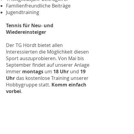
Familienfreundliche Beiträge
Jugendtraining
Tennis für Neu- und
Wiedereinsteiger
Der TG Hördt bietet allen
Interessierten die Möglichkeit diesen
Sport auszuprobieren. Von Mai bis
September findet auf unserer Anlage
immer
montags
um
18 Uhr
und
19
Uhr
das kostenlose Training unserer
Hobbygruppe statt.
Komm einfach
vorbei
.
Alle ambitionierten Spieler*innen
und Wiedereinsteiger*innen können
gerne am Training der jeweiligen
Mannschaften teilnehmen.
Kontaktier uns doch einfach mal
,